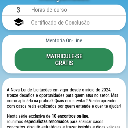
3
Horas de curso
school
Certificado de Conclusão
Mentoria On-Line
MATRICULE-SE
GRÁTIS
A Nova Lei de Licitações em vigor desde o início de 2024,
trouxe desafios e oportunidades para quem atua no setor. Mas
como aplicá-la na prática? Quais erros evitar? Venha aprender
com casos reais explicados por quem entende e quer te ajudar!
Nesta série exclusiva de
10 encontros on-line
,
reunimos
especialistas renomados
para analisar casos
concretos, discutir estratégias e trazer insights e dicas valiosas