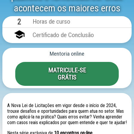
acontecem os maiores erros
2
Horas de curso
school
Certificado de Conclusão
Mentoria online
MATRICULE-SE
GRÁTIS
A Nova Lei de Licitações em vigor desde o início de 2024,
trouxe desafios e oportunidades para quem atua no setor. Mas
como aplicá-la na prática? Quais erros evitar? Venha aprender
com casos reais explicados por quem entende e quer te ajudar!
Nesta série exclusiva de
10 encontros on-line
,